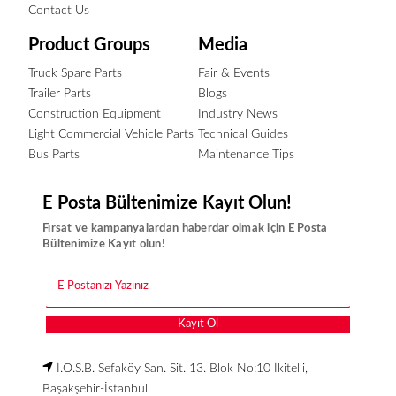
Contact Us
Product Groups
Media
Truck Spare Parts
Fair & Events
Trailer Parts
Blogs
Construction Equipment
Industry News
Light Commercial Vehicle Parts
Technical Guides
Bus Parts
Maintenance Tips
E Posta Bültenimize Kayıt Olun!
Fırsat ve kampanyalardan haberdar olmak için E Posta
Bültenimize Kayıt olun!
Kayıt Ol
İ.O.S.B. Sefaköy San. Sit. 13. Blok No:10 İkitelli,
Başakşehir-İstanbul