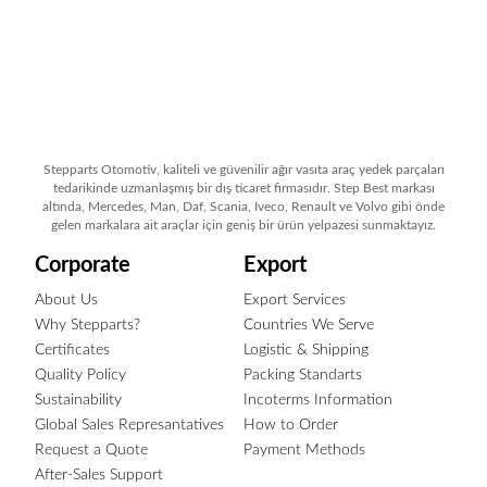
Stepparts Otomotiv, kaliteli ve güvenilir ağır vasıta araç yedek parçaları
tedarikinde uzmanlaşmış bir dış ticaret firmasıdır. Step Best markası
altında, Mercedes, Man, Daf, Scania, Iveco, Renault ve Volvo gibi önde
gelen markalara ait araçlar için geniş bir ürün yelpazesi sunmaktayız.
Corporate
Export
About Us
Export Services
Why Stepparts?
Countries We Serve
Certificates
Logistic & Shipping
Quality Policy
Packing Standarts
Sustainability
Incoterms Information
Global Sales Represantatives
How to Order
Request a Quote
Payment Methods
After-Sales Support